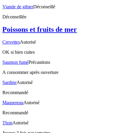
Viande de gibier
Déconseillé
Déconseillée
Poissons et fruits de mer
Crevettes
Autorisé
OK si bien cuites
Saumon fumé
Précautions
A consommer après ouverture
Sardine
Autorisé
Recommandé
Maquereau
Autorisé
Recommandé
Thon
Autorisé
Jusque 3 fois par semaine