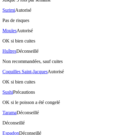
Surimi
Autorisé
Pas de risques
Moules
Autorisé
OK si bien cuites
Huîtres
Déconseillé
Non recommandées, sauf cuites
Coquilles Saint-Jacques
Autorisé
OK si bien cuites
Sushi
Précautions
OK si le poisson a été congelé
Tarama
Déconseillé
Déconseillé
Espadon
Déconseillé