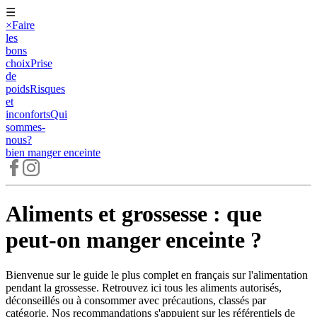
☰
×
Faire
les
bons
choix
Prise
de
poids
Risques
et
inconforts
Qui
sommes-
nous?
bien manger
enceinte
Aliments et grossesse : que
peut-on manger enceinte ?
Bienvenue sur le guide le plus complet en français sur l'alimentation
pendant la grossesse. Retrouvez ici tous les aliments autorisés,
déconseillés ou à consommer avec précautions, classés par
catégorie. Nos recommandations s'appuient sur les référentiels de