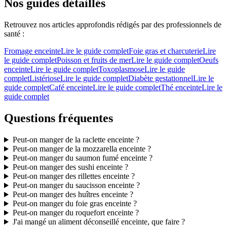
Nos guides détaillés
Retrouvez nos articles approfondis rédigés par des professionnels de
santé :
Fromage enceinte
Lire le guide complet
Foie gras et charcuterie
Lire
le guide complet
Poisson et fruits de mer
Lire le guide complet
Oeufs
enceinte
Lire le guide complet
Toxoplasmose
Lire le guide
complet
Listériose
Lire le guide complet
Diabète gestationnel
Lire le
guide complet
Café enceinte
Lire le guide complet
Thé enceinte
Lire le
guide complet
Questions fréquentes
Peut-on manger de la raclette enceinte ?
Peut-on manger de la mozzarella enceinte ?
Peut-on manger du saumon fumé enceinte ?
Peut-on manger des sushi enceinte ?
Peut-on manger des rillettes enceinte ?
Peut-on manger du saucisson enceinte ?
Peut-on manger des huîtres enceinte ?
Peut-on manger du foie gras enceinte ?
Peut-on manger du roquefort enceinte ?
J'ai mangé un aliment déconseillé enceinte, que faire ?