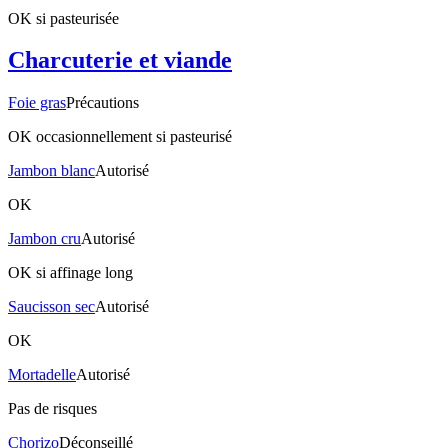
OK si pasteurisée
Charcuterie et viande
Foie gras
Précautions
OK occasionnellement si pasteurisé
Jambon blanc
Autorisé
OK
Jambon cru
Autorisé
OK si affinage long
Saucisson sec
Autorisé
OK
Mortadelle
Autorisé
Pas de risques
Chorizo
Déconseillé