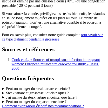
risque est éliminé par une cuisson à cœur (70°C) ou une congélation
préalable (-20°C pendant 3 jours).
Si vous aimez la viande, privilégiez les steaks bien cuits, les viandes
en sauce longuement mijotées ou les plats au four. Le tartare de
poisson (saumon, thon) est une alternative possible si le poisson a
été préalablement congelé.
Pour en savoir plus, consultez notre guide complet :
tout savoir sur
ce type d'aliment pendant la grossesse
Sources et références
Cook et al., « Sources of toxoplasma infection in pregnant
women: European multicentre case-control study », BMJ.
2000
Questions fréquentes
Peut-on manger du steak tartare enceinte ?
Steak tartare et grossesse : quels risques ?
J'ai mangé du steak tartare enceinte, que faire ?
Peut-on manger du carpaccio enceinte ?
Comment avons-nous élaboré nos recommandations ?