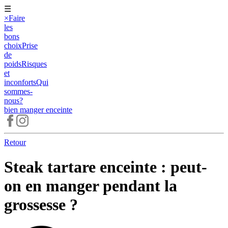
☰
×
Faire
les
bons
choix
Prise
de
poids
Risques
et
inconforts
Qui
sommes-
nous?
bien manger
enceinte
Retour
Steak tartare enceinte : peut-
on en manger pendant la
grossesse ?