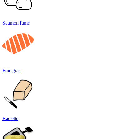
Saumon fumé
Foie gras
Raclette