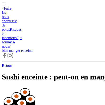
☰
×
Faire
les
bons
choix
Prise
de
poids
Risques
et
inconforts
Qui
sommes-
nous?
bien manger
enceinte
Retour
Sushi enceinte : peut-on en man