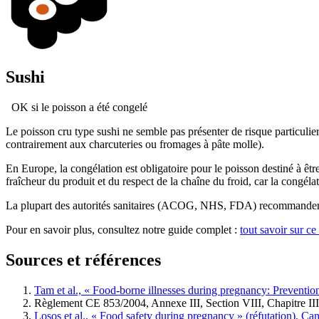
Sushi
OK si le poisson a été congelé
Le poisson cru type sushi ne semble pas présenter de risque particulier
contrairement aux charcuteries ou fromages à pâte molle).
En Europe, la congélation est obligatoire pour le poisson destiné à êt
fraîcheur du produit et du respect de la chaîne du froid, car la congélat
La plupart des autorités sanitaires (ACOG, NHS, FDA) recommandent pa
Pour en savoir plus, consultez notre guide complet :
tout savoir sur ce
Sources et références
Tam et al., « Food-borne illnesses during pregnancy: Preventi
Règlement CE 853/2004, Annexe III, Section VIII, Chapitre II
Losos et al., « Food safety during pregnancy » (réfutation), C