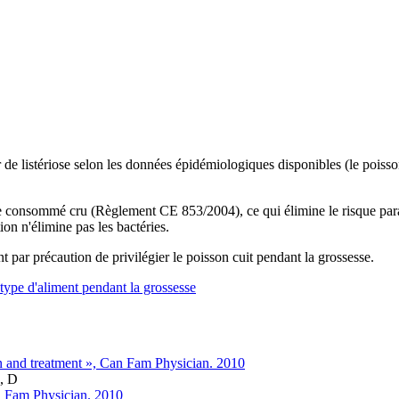
 de listériose selon les données épidémiologiques disponibles (le poisson
re consommé cru (Règlement CE 853/2004), ce qui élimine le risque paras
ion n'élimine pas les bactéries.
r précaution de privilégier le poisson cuit pendant la grossesse.
 type d'aliment pendant la grossesse
on and treatment », Can Fam Physician. 2010
I, D
an Fam Physician. 2010