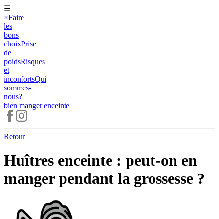
☰
×
Faire
les
bons
choix
Prise
de
poids
Risques
et
inconforts
Qui
sommes-
nous?
bien manger
enceinte
Retour
Huîtres enceinte : peut-on en
manger pendant la grossesse ?