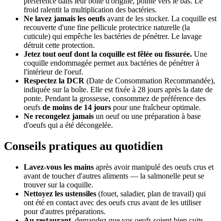
préférence dans leur boîte d'origine, pointe vers le bas. Le
froid ralentit la multiplication des bactéries.
Ne lavez jamais les oeufs
avant de les stocker. La coquille est
recouverte d'une fine pellicule protectrice naturelle (la
cuticule) qui empêche les bactéries de pénétrer. Le lavage
détruit cette protection.
Jetez tout oeuf dont la coquille est fêlée ou fissurée.
Une
coquille endommagée permet aux bactéries de pénétrer à
l'intérieur de l'oeuf.
Respectez la DCR
(Date de Consommation Recommandée),
indiquée sur la boîte. Elle est fixée à 28 jours après la date de
ponte. Pendant la grossesse, consommez de préférence des
oeufs
de moins de 14 jours
pour une fraîcheur optimale.
Ne recongelez jamais
un oeuf ou une préparation à base
d'oeufs qui a été décongelée.
Conseils pratiques au quotidien
Lavez-vous les mains
après avoir manipulé des oeufs crus et
avant de toucher d'autres aliments — la salmonelle peut se
trouver sur la coquille.
Nettoyez les ustensiles
(fouet, saladier, plan de travail) qui
ont été en contact avec des oeufs crus avant de les utiliser
pour d'autres préparations.
Au restaurant
, demandez que vos oeufs soient bien cuits.