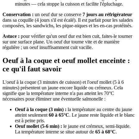
minutes — cela stoppe la cuisson et facilite l'épluchage.
Conservation :
un oeuf dur se conserve
7 jours au réfrigérateur
dans sa coquille (4 jours s'il est écalé). Il est parfait pour les salades
composées, les sandwichs, les pique-niques et les en-cas protéinés.
Astuce :
pour vérifier qu'un oeuf dur est bien cuit, faites-le tourner
sur une surface plane. Un oeuf dur tourne vite et de manière
régulière ; un oeuf insuffisamment cuit vacille.
Oeuf à la coque et oeuf mollet enceinte :
ce qu'il faut savoir
L'oeuf à la coque (3 minutes de cuisson) et l'oeuf mollet (5 à 6
minutes) présentent un jaune encore liquide ou crémeux. Cela
signifie que la température interne n'a pas atteint les 70°C
nécessaires pour éliminer une éventuelle salmonelle :
Oeuf à la coque (3 min) :
la température au centre du jaune
atteint seulement
60 à 65°C
. Le jaune reste liquide et le blanc
est à peine pris.
Oeuf mollet (5-6 min) :
le jaune est crémeux, semi-liquide.
La température interne se situe autour de
65 à 68°C
.