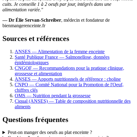
cuits. Je conseille 1 à 2 oeufs par jour, intégrés dans une
alimentation variée."
— Dr Élie Servan-Schreiber
, médecin et fondateur de
bienmangerenceinte.fr
Sources et références
ANSES — Alimentation de la femme enceinte
Santé Publique France — Salmonellose, données
épidémiologiques
CNGOF — Recommandations pour la pratique clinique,
grossesse et alimentation
ANSES — Apports nutritionnels de référence : choline
CNPO — Comité National pour la Promotion de l'Oeuf,
chiffres clés
OMS — Nutrition pendant la grossesse
Ciqual (ANSES) — Table de composition nutritionnelle des
aliments
Questions fréquentes
Peut-on manger des oeufs au plat enceinte ?