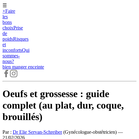
☰
×
Faire
les
bons
choix
Prise
de
poids
Risques
et
inconforts
Qui
sommes-
nous?
bien manger
enceinte
Oeufs et grossesse : guide
complet (au plat, dur, coque,
brouillés)
Par :
Dr Elie Servan-Schreiber
(
Gynécologue-obstétricien
)
—
21/02/2026