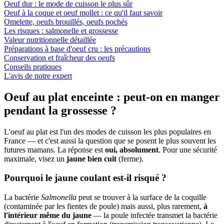
Oeuf dur : le mode de cuisson le plus sûr
Oeuf à la coque et oeuf mollet : ce qu'il faut savoir
Omelette, oeufs brouillés, oeufs pochés
Les risques : salmonelle et grossesse
Valeur nutritionnelle détaillée
Préparations à base d'oeuf cru : les précautions
Conservation et fraîcheur des oeufs
Conseils pratiques
L'avis de notre expert
Oeuf au plat enceinte : peut-on en manger
pendant la grossesse ?
L'oeuf au plat est l'un des modes de cuisson les plus populaires en
France — et c'est aussi la question que se posent le plus souvent les
futures mamans. La réponse est
oui, absolument
. Pour une sécurité
maximale, visez un
jaune bien cuit
(ferme).
Pourquoi le jaune coulant est-il risqué ?
La bactérie
Salmonella
peut se trouver à la surface de la coquille
(contaminée par les fientes de poule) mais aussi, plus rarement,
à
l'intérieur même du jaune
— la poule infectée transmet la bactérie