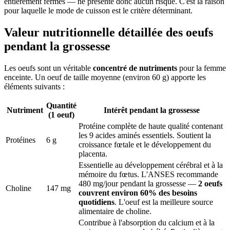
entièrement fermes — ne présente donc aucun risque. C'est la raison
pour laquelle le mode de cuisson est le critère déterminant.
Valeur nutritionnelle détaillée des oeufs
pendant la grossesse
Les oeufs sont un véritable
concentré de nutriments
pour la femme
enceinte. Un oeuf de taille moyenne (environ 60 g) apporte les
éléments suivants :
Quantité
Nutriment
Intérêt pendant la grossesse
(1 oeuf)
Protéine complète de haute qualité contenant
les 9 acides aminés essentiels. Soutient la
Protéines
6 g
croissance fœtale et le développement du
placenta.
Essentielle au développement cérébral et à la
mémoire du fœtus. L'ANSES recommande
480 mg/jour pendant la grossesse —
2 oeufs
Choline
147 mg
couvrent environ 60% des besoins
quotidiens
. L'oeuf est la meilleure source
alimentaire de choline.
Contribue à l'absorption du calcium et à la