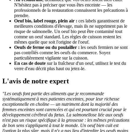
N'hésitez pas à préciser que vous êtes enceinte — les
professionnels de la restauration connaissent les précautions à
prendre.
Oeuf bio, label rouge, plein air :
ces labels garantissent de
meilleures conditions d'élevage, mais ils ne suppriment pas le
risque de salmonelle. Un oeuf bio peut être contaminé tout
comme un oeuf standard. Les règles de cuisson restent les
mêmes quelle que soit l'origine de l'oeuf.
Oeufs de ferme ou du poulailler :
les oeufs fermiers ne sont
pas contrôlés comme les oeufs du commerce. Soyez
particulièrement vigilante sur la cuisson.
En cas de doute
sur la fraîcheur d'un oeuf, utilisez le test du
verre d'eau décrit plus haut ou jetez-le.
L'avis de notre expert
"Les oeufs font partie des aliments que je recommande
systématiquement à mes patientes enceintes, pour leur richesse
exceptionnelle en choline — un nutriment dont la majorité des
femmes enceintes sont carencées et qui est pourtant crucial pour le
développement cérébral du fœtus. La salmonellose liée aux oeufs
n'est pas un risque spécifique à la grossesse : les mêmes précautions
de bon sens s'appliquent à tout le monde. Un oeuf bien cuit est
l'option la plus sûre, mais il n'y a pas lieu d'interdire les oeufs moins