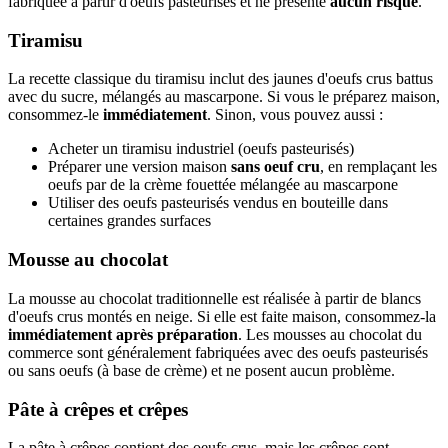
fabriquée à partir d'oeufs pasteurisés et ne présente
aucun risque
.
Tiramisu
La recette classique du tiramisu inclut des jaunes d'oeufs crus battus
avec du sucre, mélangés au mascarpone. Si vous le préparez maison,
consommez-le
immédiatement
. Sinon, vous pouvez aussi :
Acheter un tiramisu industriel (oeufs pasteurisés)
Préparer une version maison
sans oeuf cru
, en remplaçant les
oeufs par de la crème fouettée mélangée au mascarpone
Utiliser des oeufs pasteurisés vendus en bouteille dans
certaines grandes surfaces
Mousse au chocolat
La mousse au chocolat traditionnelle est réalisée à partir de blancs
d'oeufs crus montés en neige. Si elle est faite maison, consommez-la
immédiatement après préparation
. Les mousses au chocolat du
commerce sont généralement fabriquées avec des oeufs pasteurisés
ou sans oeufs (à base de crème) et ne posent aucun problème.
Pâte à crêpes et crêpes
La pâte à crêpes contient des oeufs crus, mais les crêpes sont