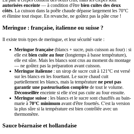
autorisées enceinte
— à condition d'être
bien cuites des deux
côtés
. La cuisson dans la poêle chaude dépasse largement les 70°C
et élimine tout risque. En revanche, ne goûtez pas la pâte crue !
Meringue : française, italienne ou suisse ?
Il existe trois types de meringue, et leur sécurité varie :
Meringue française
(blancs + sucre, puis cuisson au four) : si
elle est
bien cuite au four
(longtemps à basse température),
elle est sûre. Mais les blancs sont crus au moment du montage
— ne goûtez pas la préparation avant cuisson.
Meringue italienne
: un sirop de sucre cuit à 121°C est versé
sur les blancs en les fouettant. Le sucre chaud cuit
partiellement les blancs, mais la température
ne peut pas
garantir une pasteurisation complète
de tout le volume.
Déconseillée
enceinte si elle n'est pas cuite au four ensuite.
Meringue suisse
: les blancs et le sucre sont chauffés au bain-
marie à
70°C minimum
avant d'être fouettés. C'est la version
la plus sûre si la température est bien contrôlée avec un
thermomètre.
Sauce béarnaise et hollandaise