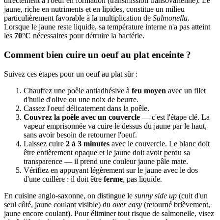
directement à l'oeuf en formation (transmission transovarienne). Le
jaune, riche en nutriments et en lipides, constitue un milieu
particulièrement favorable à la multiplication de
Salmonella
.
Lorsque le jaune reste liquide, sa température interne n'a pas atteint
les
70°C
nécessaires pour détruire la bactérie.
Comment bien cuire un oeuf au plat enceinte ?
Suivez ces étapes pour un oeuf au plat sûr :
Chauffez une poêle antiadhésive à
feu moyen
avec un filet
d'huile d'olive ou une noix de beurre.
Cassez l'oeuf délicatement dans la poêle.
Couvrez la poêle avec un couvercle
— c'est l'étape clé. La
vapeur emprisonnée va cuire le dessus du jaune par le haut,
sans avoir besoin de retourner l'oeuf.
Laissez cuire
2 à 3 minutes
avec le couvercle. Le blanc doit
être entièrement opaque et le jaune doit avoir perdu sa
transparence — il prend une couleur jaune pâle mate.
Vérifiez en appuyant légèrement sur le jaune avec le dos
d'une cuillère : il doit être
ferme
, pas liquide.
En cuisine anglo-saxonne, on distingue le
sunny side up
(cuit d'un
seul côté, jaune coulant visible) du
over easy
(retourné brièvement,
jaune encore coulant). Pour éliminer tout risque de salmonelle, visez