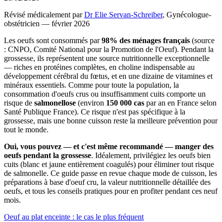
Révisé médicalement
par
Dr Elie Servan-Schreiber
,
Gynécologue-
obstétricien
—
février 2026
Les oeufs sont consommés par
98% des ménages français
(source
: CNPO, Comité National pour la Promotion de l'Oeuf). Pendant la
grossesse, ils représentent une source nutritionnelle exceptionnelle
— riches en protéines complètes, en choline indispensable au
développement cérébral du fœtus, et en une dizaine de vitamines et
minéraux essentiels. Comme pour toute la population, la
consommation d'oeufs crus ou insuffisamment cuits comporte un
risque de
salmonellose
(environ
150 000 cas
par an en France selon
Santé Publique France). Ce risque n'est pas spécifique à la
grossesse, mais une bonne cuisson reste la meilleure prévention pour
tout le monde.
Oui, vous pouvez — et c'est même recommandé — manger des
oeufs pendant la grossesse
. Idéalement, privilégiez les oeufs bien
cuits (blanc et jaune entièrement coagulés) pour éliminer tout risque
de salmonelle. Ce guide passe en revue chaque mode de cuisson, les
préparations à base d'oeuf cru, la valeur nutritionnelle détaillée des
oeufs, et tous les conseils pratiques pour en profiter pendant ces neuf
mois.
Oeuf au plat enceinte : le cas le plus fréquent