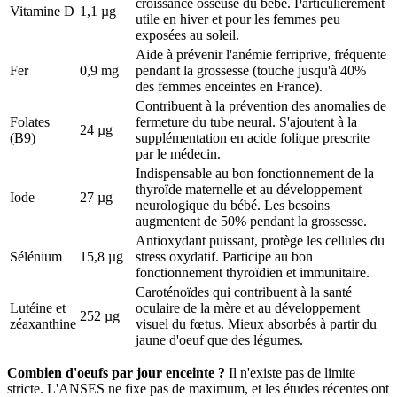
croissance osseuse du bébé. Particulièrement
Vitamine D
1,1 µg
utile en hiver et pour les femmes peu
exposées au soleil.
Aide à prévenir l'anémie ferriprive, fréquente
Fer
0,9 mg
pendant la grossesse (touche jusqu'à 40%
des femmes enceintes en France).
Contribuent à la prévention des anomalies de
Folates
fermeture du tube neural. S'ajoutent à la
24 µg
(B9)
supplémentation en acide folique prescrite
par le médecin.
Indispensable au bon fonctionnement de la
thyroïde maternelle et au développement
Iode
27 µg
neurologique du bébé. Les besoins
augmentent de 50% pendant la grossesse.
Antioxydant puissant, protège les cellules du
Sélénium
15,8 µg
stress oxydatif. Participe au bon
fonctionnement thyroïdien et immunitaire.
Caroténoïdes qui contribuent à la santé
Lutéine et
oculaire de la mère et au développement
252 µg
zéaxanthine
visuel du fœtus. Mieux absorbés à partir du
jaune d'oeuf que des légumes.
Combien d'oeufs par jour enceinte ?
Il n'existe pas de limite
stricte. L'ANSES ne fixe pas de maximum, et les études récentes ont