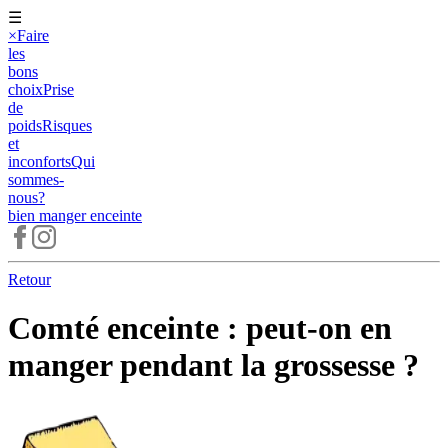
☰
×
Faire
les
bons
choix
Prise
de
poids
Risques
et
inconforts
Qui
sommes-
nous?
bien manger
enceinte
Retour
Comté enceinte : peut-on en
manger pendant la grossesse ?