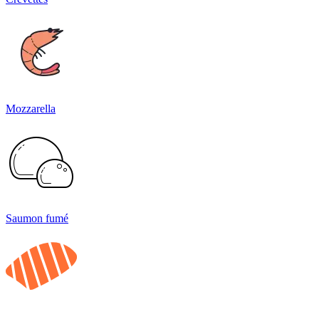
Mozzarella
Saumon fumé