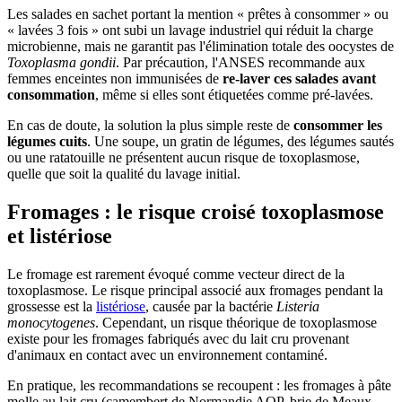
Les salades en sachet portant la mention « prêtes à consommer » ou
« lavées 3 fois » ont subi un lavage industriel qui réduit la charge
microbienne, mais ne garantit pas l'élimination totale des oocystes de
Toxoplasma gondii
. Par précaution, l'ANSES recommande aux
femmes enceintes non immunisées de
re-laver ces salades avant
consommation
, même si elles sont étiquetées comme pré-lavées.
En cas de doute, la solution la plus simple reste de
consommer les
légumes cuits
. Une soupe, un gratin de légumes, des légumes sautés
ou une ratatouille ne présentent aucun risque de toxoplasmose,
quelle que soit la qualité du lavage initial.
Fromages : le risque croisé toxoplasmose
et listériose
Le fromage est rarement évoqué comme vecteur direct de la
toxoplasmose. Le risque principal associé aux fromages pendant la
grossesse est la
listériose
, causée par la bactérie
Listeria
monocytogenes
. Cependant, un risque théorique de toxoplasmose
existe pour les fromages fabriqués avec du lait cru provenant
d'animaux en contact avec un environnement contaminé.
En pratique, les recommandations se recoupent : les fromages à pâte
molle au lait cru (camembert de Normandie AOP, brie de Meaux,