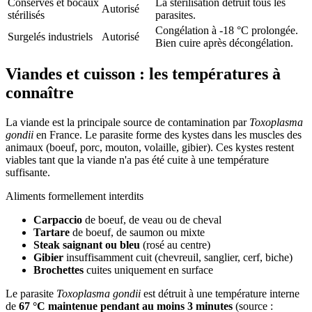
Conserves et bocaux
La stérilisation détruit tous les
Autorisé
stérilisés
parasites.
Congélation à -18 °C prolongée.
Surgelés industriels
Autorisé
Bien cuire après décongélation.
Viandes et cuisson : les températures à
connaître
La viande est la principale source de contamination par
Toxoplasma
gondii
en France. Le parasite forme des kystes dans les muscles des
animaux (boeuf, porc, mouton, volaille, gibier). Ces kystes restent
viables tant que la viande n'a pas été cuite à une température
suffisante.
Aliments formellement interdits
Carpaccio
de boeuf, de veau ou de cheval
Tartare
de boeuf, de saumon ou mixte
Steak saignant ou bleu
(rosé au centre)
Gibier
insuffisamment cuit (chevreuil, sanglier, cerf, biche)
Brochettes
cuites uniquement en surface
Le parasite
Toxoplasma gondii
est détruit à une température interne
de
67 °C maintenue pendant au moins 3 minutes
(source :