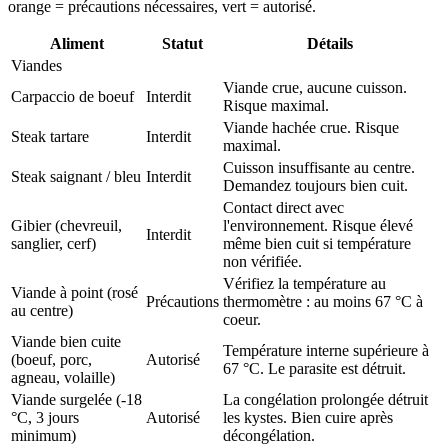
orange = précautions nécessaires
,
vert = autorisé
.
Aliment
Statut
Détails
Viandes
Viande crue, aucune cuisson.
Carpaccio de boeuf
Interdit
Risque maximal.
Viande hachée crue. Risque
Steak tartare
Interdit
maximal.
Cuisson insuffisante au centre.
Steak saignant / bleu
Interdit
Demandez toujours bien cuit.
Contact direct avec
Gibier (chevreuil,
l'environnement. Risque élevé
Interdit
sanglier, cerf)
même bien cuit si température
non vérifiée.
Vérifiez la température au
Viande à point (rosé
Précautions
thermomètre : au moins 67 °C à
au centre)
coeur.
Viande bien cuite
Température interne supérieure à
(boeuf, porc,
Autorisé
67 °C. Le parasite est détruit.
agneau, volaille)
Viande surgelée (-18
La congélation prolongée détruit
°C, 3 jours
Autorisé
les kystes. Bien cuire après
minimum)
décongélation.