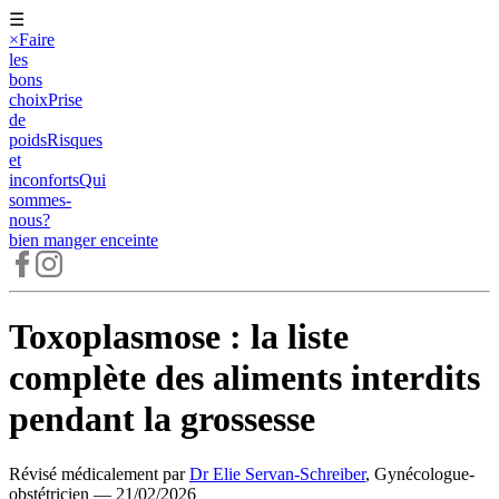
☰
×
Faire
les
bons
choix
Prise
de
poids
Risques
et
inconforts
Qui
sommes-
nous?
bien manger
enceinte
Toxoplasmose : la liste
complète des aliments interdits
pendant la grossesse
Révisé médicalement
par
Dr Elie Servan-Schreiber
,
Gynécologue-
obstétricien
—
21/02/2026