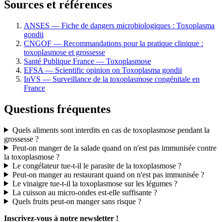
Sources et références
ANSES — Fiche de dangers microbiologiques : Toxoplasma
gondii
CNGOF — Recommandations pour la pratique clinique :
toxoplasmose et grossesse
Santé Publique France — Toxoplasmose
EFSA — Scientific opinion on Toxoplasma gondii
InVS — Surveillance de la toxoplasmose congénitale en
France
Questions fréquentes
Quels aliments sont interdits en cas de toxoplasmose pendant la
grossesse ?
Peut-on manger de la salade quand on n'est pas immunisée contre
la toxoplasmose ?
Le congélateur tue-t-il le parasite de la toxoplasmose ?
Peut-on manger au restaurant quand on n'est pas immunisée ?
Le vinaigre tue-t-il la toxoplasmose sur les légumes ?
La cuisson au micro-ondes est-elle suffisante ?
Quels fruits peut-on manger sans risque ?
Inscrivez-vous à notre newsletter !