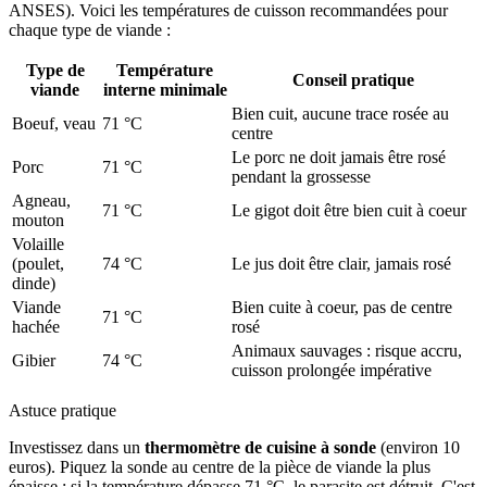
ANSES). Voici les températures de cuisson recommandées pour
chaque type de viande :
Type de
Température
Conseil pratique
viande
interne minimale
Bien cuit, aucune trace rosée au
Boeuf, veau
71 °C
centre
Le porc ne doit jamais être rosé
Porc
71 °C
pendant la grossesse
Agneau,
71 °C
Le gigot doit être bien cuit à coeur
mouton
Volaille
(poulet,
74 °C
Le jus doit être clair, jamais rosé
dinde)
Viande
Bien cuite à coeur, pas de centre
71 °C
hachée
rosé
Animaux sauvages : risque accru,
Gibier
74 °C
cuisson prolongée impérative
Astuce pratique
Investissez dans un
thermomètre de cuisine à sonde
(environ 10
euros). Piquez la sonde au centre de la pièce de viande la plus
épaisse : si la température dépasse 71 °C, le parasite est détruit. C'est