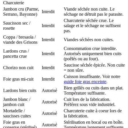
Charcuterie
Jambon cru (Parme,
Viande séchée non cuite. Le
Interdit
Serrano, Bayonne)
séchage ne détruit pas le parasite.
Charcuterie séchée crue. Le
Saucisson sec /
Interdit
salage et le séchage ne suffisent
rosette
pas.
Coppa / bresaola /
Interdit
Viandes séchées non cuites.
viande des Grisons
Consommation crue interdite.
Lardons crus /
Interdit
Autorisés uniquement bien cuits
pancetta crue
(poêlés ou au four).
Saucisse séchée épicée. Non cuite
Chorizo non cuit
Interdit
= non sûre.
Cuisson insuffisante. Voir notre
Foie gras mi-cuit
Interdit
guide foie gras enceinte
.
Bien grillés ou cuits dans un plat.
Lardons bien cuits
Autorisé
Température suffisante.
Jambon blanc /
Cuit lors de la fabrication.
Autorisé
jambon cuit
Préférez sous vide industriel.
Mortadelle /
Charcuterie cuite à coeur lors de
Autorisé
saucisses cuites
la fabrication.
Foie gras en
Stérilisation en bocal ou en boîte.
Autorisé
conserve (stérilisé)
Température largement suffisante.