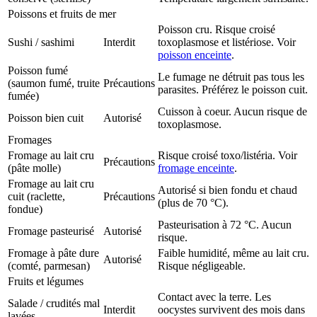
Poissons et fruits de mer
Poisson cru. Risque croisé
Sushi / sashimi
Interdit
toxoplasmose et listériose. Voir
poisson enceinte
.
Poisson fumé
Le fumage ne détruit pas tous les
(saumon fumé, truite
Précautions
parasites. Préférez le poisson cuit.
fumée)
Cuisson à coeur. Aucun risque de
Poisson bien cuit
Autorisé
toxoplasmose.
Fromages
Fromage au lait cru
Risque croisé toxo/listéria. Voir
Précautions
(pâte molle)
fromage enceinte
.
Fromage au lait cru
Autorisé si bien fondu et chaud
cuit (raclette,
Précautions
(plus de 70 °C).
fondue)
Pasteurisation à 72 °C. Aucun
Fromage pasteurisé
Autorisé
risque.
Fromage à pâte dure
Faible humidité, même au lait cru.
Autorisé
(comté, parmesan)
Risque négligeable.
Fruits et légumes
Contact avec la terre. Les
Salade / crudités mal
Interdit
oocystes survivent des mois dans
lavées