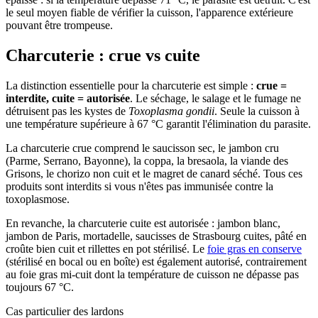
le seul moyen fiable de vérifier la cuisson, l'apparence extérieure
pouvant être trompeuse.
Charcuterie : crue vs cuite
La distinction essentielle pour la charcuterie est simple :
crue =
interdite, cuite = autorisée
. Le séchage, le salage et le fumage ne
détruisent pas les kystes de
Toxoplasma gondii
. Seule la cuisson à
une température supérieure à 67 °C garantit l'élimination du parasite.
La charcuterie crue comprend le saucisson sec, le jambon cru
(Parme, Serrano, Bayonne), la coppa, la bresaola, la viande des
Grisons, le chorizo non cuit et le magret de canard séché. Tous ces
produits sont interdits si vous n'êtes pas immunisée contre la
toxoplasmose.
En revanche, la charcuterie cuite est autorisée : jambon blanc,
jambon de Paris, mortadelle, saucisses de Strasbourg cuites, pâté en
croûte bien cuit et rillettes en pot stérilisé. Le
foie gras en conserve
(stérilisé en bocal ou en boîte) est également autorisé, contrairement
au foie gras mi-cuit dont la température de cuisson ne dépasse pas
toujours 67 °C.
Cas particulier des lardons