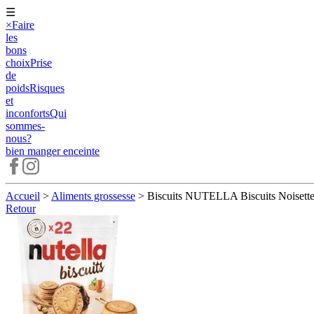
☰
×
Faire
les
bons
choix
Prise
de
poids
Risques
et
inconforts
Qui
sommes-
nous?
bien manger
enceinte
Accueil
>
Aliments grossesse
>
Biscuits NUTELLA Biscuits Noisette
Retour